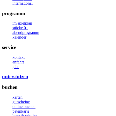
international
programm
im spielplan
stücke 0+
abendprogramm
kalender
service
kontakt
anfahrt
jobs
unterstützen
buchen
karten
gutscheine
online buchen
patenkarte
kitas & schulen