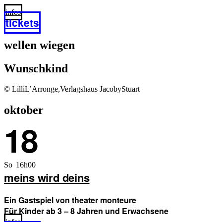
infos
tickets
wellen wiegen
Wunschkind
© LilliL’Arronge,Verlagshaus JacobyStuart
oktober
18
So 16h00
meins wird deins
Ein Gastspiel von theater monteure
Für Kinder ab 3 – 8 Jahren und Erwachsene
infos